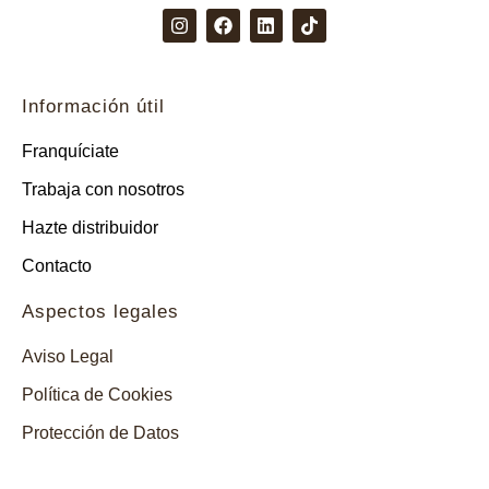
I
F
L
T
n
a
i
i
s
c
n
k
t
e
k
t
a
b
e
o
Información útil
g
o
d
k
r
o
i
a
k
n
Franquíciate
m
Trabaja con nosotros
Hazte distribuidor
Contacto
Aspectos legales
Aviso Legal
Política de Cookies
Protección de Datos