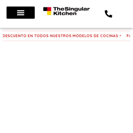
Ir
al
contenido
Estilos de cocinas
 DESCUENTO EN TODOS NUESTROS MODELOS DE COCINAS •
PÁS
Trabaja con nosotros