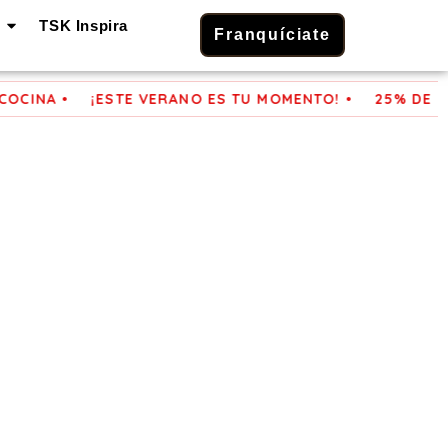
TSK Inspira
Franquíciate
INA •
¡ESTE VERANO ES TU MOMENTO! •
25% DE DES
 en