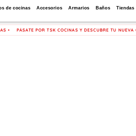
los de cocinas
Accesorios
Armarios
Baños
Tiendas
•
PÁSATE POR TSK COCINAS Y DESCUBRE TU NUEVA COC
cinas de diseño
Córdoba