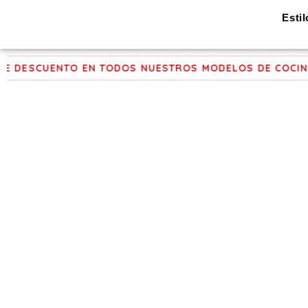
Ir
Esti
al
contenido
DESCUENTO EN TODOS NUESTROS MODELOS DE COCINAS 
Co